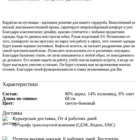
Кардиган на пуговицах - идеальное решение для вашего гардероба. Выполненный из
мягкой, высококачественной пряжи, гарантирует непревзойденный комфорт и уют.
Благодаря классическому дизайну, красиво сочетается с любыми предметами
одежды, будь то джинсы или строгая юбка. Рукав модельный 3/4. Независимо от
того, планируете ли вы прогулку по парку или работу в офисе, этот элемент одежды
будет вашим верным спутником. Кофта не колется, не вызовет раздражения даже на
самой чувствительной коже. Позволяет использовать его в различных ситуациях.
Благодаря базовому стилю, он легко вписывается в любой образ, от повседневного
до делового. Его можно надеть на работу, учебу или на важную встречу, и везде он
будет выглядеть уместно и стильно. Он будет служить вам на протяжении многих
сезонов. Благодаря своей функциональности и станет незаменимым для Вас
Характеристики
Состав
80% акрил, 14% полиамид, 6% элит
Длина по спинке
68 см
Цвет
светло-бежевый
Доставка
Курьерская доставка, От 4 рабочих дней
По тарифу транспортной компании (СДЭК, Яндекс, ЕМС)
Пункты выдачи заказов, 6 рабочих дней, Бесплатн
о