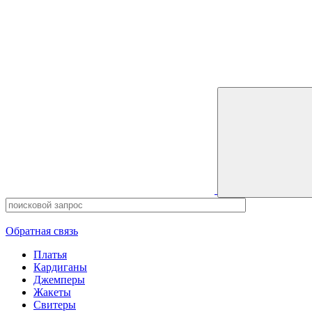
0
0 позиций
на сумму
0 ₽
Обратная связь
Платья
Кардиганы
Джемперы
Жакеты
Свитеры